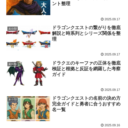
ント整理
2025.09.17
ドラゴンクエストの繋がりを徹底
未分類
解説と時系列とシリーズ関係を整
理
2025.09.17
ドラクエのキーファの正体を徹底
未分類
検証と根拠と反証を網羅した考察
ガイド
2025.09.17
ドラゴンクエストの名前の決め方
未分類
完全ガイドと勇者に合うおすすめ
名一覧
2025.09.16